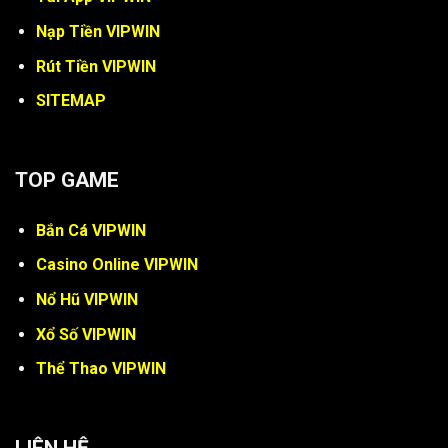
Truy cập đường link an toàn: Luôn tìm kiếm link chính thức
Nạp Tiền VIPWIN
để đảm bảo tính minh bạch, bảo mật thông tin cá nhân, tài
Rút Tiền VIPWIN
sản tuyệt đối
SITEMAP
Xem Thêm :
Xổ Số VIPWIN
– Hệ Thống
Quay Số Tự Động Minh Bạch 1000%
TOP GAME
Kết luận
Bắn Cá VIPWIN
Casino online VIPWIN
là thiên đường giải trí dành cho
những ai đang tìm kiếm sự chuyên nghiệp, an toàn và cơ hội
Casino Online VIPWIN
thắng lớn. Với sự đầu tư bài bản từ
VIPWIN link
, mọi trải
Nổ Hũ VIPWIN
nghiệm của bạn tại đây sẽ trở thành kỷ niệm đáng giá. Hãy
Xổ Số VIPWIN
chuẩn bị tinh thần thoải mái cùng chơi hôm nay.
Thể Thao VIPWIN
LIÊN HỆ