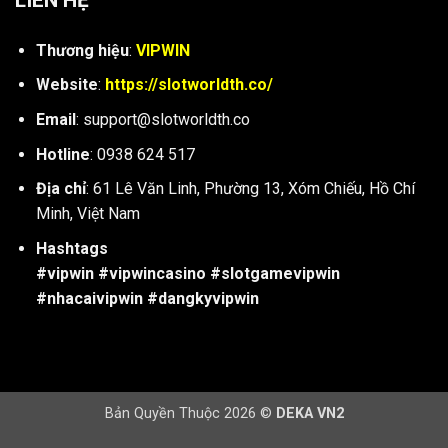
Thương hiệu
:
VIPWIN
Website
:
https://slotworldth.co/
Email
:
support@slotworldth.co
Hotline
: 0938 624 517
Địa chỉ
: 61 Lê Văn Linh, Phường 13, Xóm Chiếu, Hồ Chí
Minh, Việt Nam
Hashtags
#vipwin #vipwincasino #slotgamevipwin
#nhacaivipwin #dangkyvipwin
Bản Quyền Thuộc 2026 ©
DEKA VN2